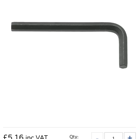
£
5.16
Qty:
inc VAT